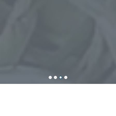
賀
「朕藏-特優茶禮盒」
獲選
《2022新北特色商品
獎》