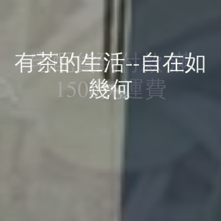
賀本鋪再度獲獎 !!
有茶的生活--自在如
文山茶推廣中心歡
宅配貨到付款 滿
"朕藏" 禮盒獲選 ''新
迎來來店品好茶
1500免運費
幾何
北特色商品"