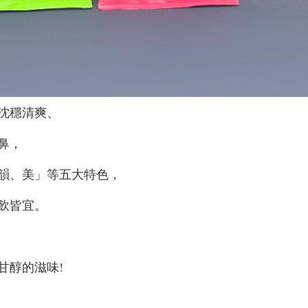
沈穩清爽、
鼻，
韻、美」等五大特色，
飲皆宜。
甘醇的滋味!