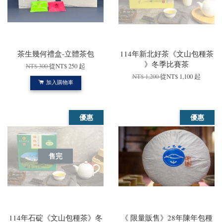
茶生幾何禮盒-立體茶包
114年新北好茶《文山包種茶
》冬季比賽茶
NT$ 300
從
NT$ 250
起
NT$ 1,200
從
NT$ 1,100
起
加入購物車
優惠
優惠
售完
114年石碇《文山包種茶》冬
《 限量販售》28年陳年包種