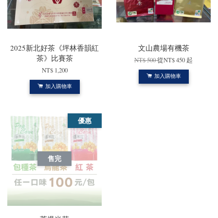
2025新北好茶《坪林香韻紅
文山農場有機茶
茶》比賽茶
NT$ 500
從
NT$ 450
起
NT$ 1,200
加入購物車
加入購物車
優惠
售完