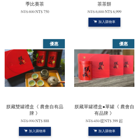
季比賽茶
茶茶餅
NT$ 800
NT$ 750
NT$ 8,888
NT$ 6,999
加入購物車
優惠
優惠
朕藏雙罐禮盒《 農會自有品
朕藏單罐禮盒●單罐《 農會自
牌 》
有品牌 》
NT$ 990
NT$ 888
NT$ 450
從
NT$ 399
起
加入購物車
加入購物車