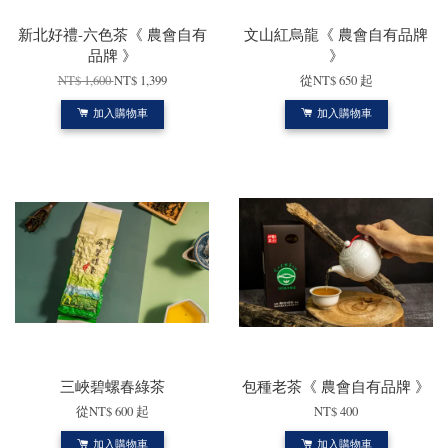
新北好禮-六色茶《 農會自有
文山紅烏龍《 農會自有品牌
品牌 》
》
NT$ 1,600
NT$ 1,399
從
NT$ 650
起
加入購物車
加入購物車
三峽碧螺春綠茶
包種老茶《 農會自有品牌 》
從
NT$ 600
起
NT$ 400
加入購物車
加入購物車