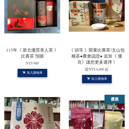
115年《 新北優質美人茶 》
《 頭等 》限量比賽茶!文山包
比賽茶 預購
種茶●農會認證● 追加《 優
良》讓您更多選擇！
NT$ 900
從
NT$ 6,000
起
加入購物車
加入購物車
優惠