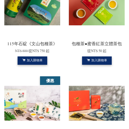
115年石碇《文山包種茶》
包種茶●蜜香紅茶立體茶包
NT$ 800
從
NT$ 750
起
從
NT$ 50
起
加入購物車
加入購物車
優惠