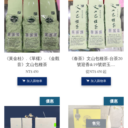
《黃金桂》.《單欉》. 《金觀
《春茶》文山包種茶-台茶20
音》文山包種茶
號迎香&19號碧玉....
NT$ 450
從
NT$ 450
起
加入購物車
加入購物車
優惠
優惠
售完