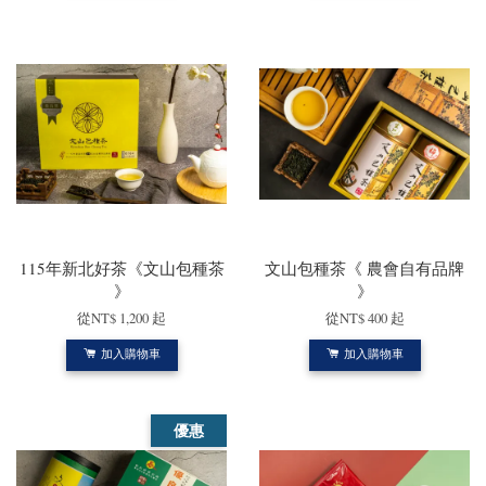
115年新北好茶《文山包種茶
文山包種茶《 農會自有品牌
》
》
從
NT$ 1,200
起
從
NT$ 400
起
加入購物車
加入購物車
優惠