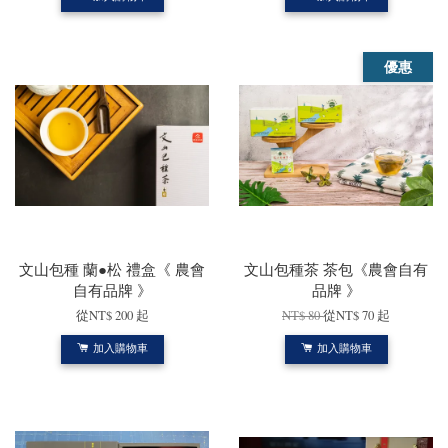
優惠
文山包種 蘭●松 禮盒《 農會
文山包種茶 茶包《農會自有
自有品牌 》
品牌 》
從
NT$ 200
起
NT$ 80
從
NT$ 70
起
加入購物車
加入購物車