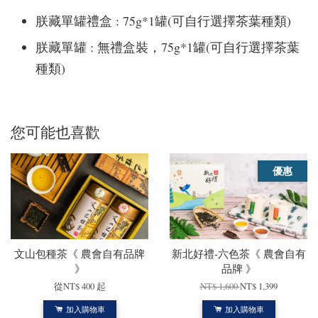
朕藏單罐禮盒 : 75g*1罐(可自行選擇茶葉種類)
朕藏單罐 : 無禮盒裝，75g*1罐(可自行選擇茶葉
種類)
您可能也喜歡
優惠
文山包種茶《 農會自有品牌
新北好禮-六色茶《 農會自有
》
品牌 》
從
NT$ 400
起
NT$ 1,600
NT$ 1,399
加入購物車
加入購物車