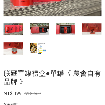
朕藏單罐禮盒●單罐《 農會自有
品牌 》
NT$ 499
NT$ 560
茶葉種類