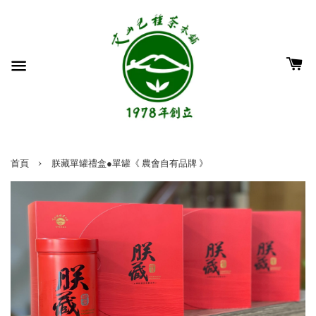
›
首頁
朕藏單罐禮盒●單罐《 農會自有品牌 》