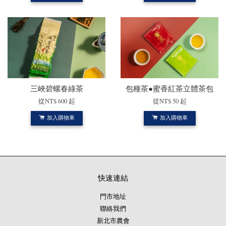
三峽碧螺春綠茶
包種茶●蜜香紅茶立體茶包
從
NT$ 600
起
從
NT$ 50
起
加入購物車
加入購物車
快速連結
門市地址
聯絡我們
新北市農會