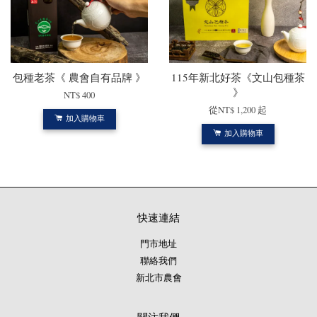
包種老茶《 農會自有品牌 》
115年新北好茶《文山包種茶
》
NT$ 400
從
NT$ 1,200
起
加入購物車
加入購物車
快速連結
門市地址
聯絡我們
新北市農會