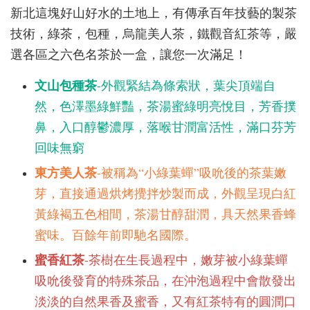
新北這塊好山好水的土地上，有傳承百年技藝的製茶
技術，綠茶，包種，烏龍美人茶，鐵觀音紅茶等，嚴
選各區之六色名茶於一盒，讓您一次滿足！
文山包種茶
-外觀緊結為條索狀，葉尖頂端自
然，色澤墨綠鮮豔，茶湯蜜綠明亮悅目，芳香撲
鼻，入口醇鬱濃厚，落喉甘潤富活性，滿口芬芳
回味無窮
東方美人茶
-被稱為“小綠葉蟬”吸吮後的茶葉嫩
芽，直接通過烘烤攪拌炒製而成，外觀呈現白紅
黃綠褐五色相間，茶湯甘醇甜潤，具天然果香蜂
蜜味。百餘年前即馳名國際。
蜜香紅茶
-茶樹在生長過程中，嫩芽被小綠葉蟬
吸吮後發育的特殊茶品，在沖泡過程中會散發出
淡淡的自然果香及蜜香，又有紅茶特有的圓潤口