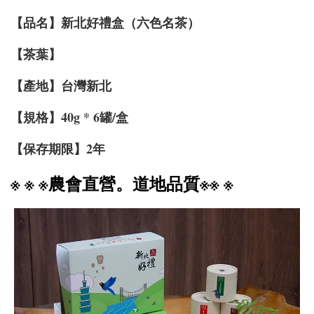
【品名】新北好禮盒（六色名茶）
【茶葉】
【產地】台灣新北
【規格】40g * 6罐/盒
【保存期限】2年
※
※
※農會直營。道地品質※※
※