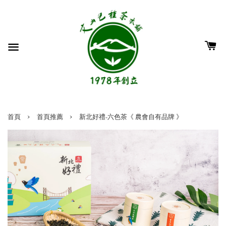
›
›
首頁
首頁推薦
新北好禮-六色茶《 農會自有品牌 》