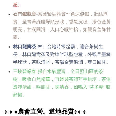
感。
石門鐵觀音
-茶葉緊結雜質〜色深似鐵，壯結厚
實，呈青蒂綠腹蟬頭形狀，香氣沉穩，湯色金黃
明亮，甘潤圓滑，入口心曠神怡，如觀音普降甘
霖。
林口龍壽茶
-林口台地時常起霧，適合茶樹生
長，林口龍壽茶又對準半球型包種，外觀呈墨綠
半球狀，茶味清香，茶湯金黃溫潤，爽口回甘。
三峽碧螺春-採自水氣豐富，全日照山區的茶
樹，吸收自然精華，再經襲茶師巧手烘培，茶湯
透淨清甜，喉韻甘，味清香，如喝入“芬多精”般
舒暢。
※
※
※農會直營。道地品質※※
※