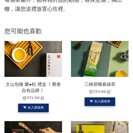
轍，讓您送禮放置心坎裡
。
您可能也喜歡
文山包種 蘭●松 禮盒《 農會
三峽碧螺春綠茶
自有品牌 》
從
NT$ 600
起
從
NT$ 200
起
加入購物車
加入購物車